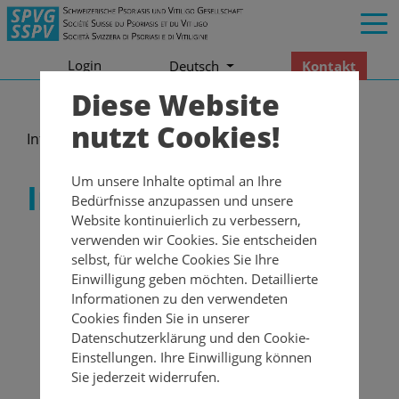
Login
Kontakt
Deutsch
Diese Website
nutzt Cookies!
Informationen
Fokus
Intimität
Um unsere Inhalte optimal an Ihre
Intimität
Bedürfnisse anzupassen und unsere
Website kontinuierlich zu verbessern,
Psoriasis & Intimität – sich
verwenden wir Cookies. Sie entscheiden
selbst, für welche Cookies Sie Ihre
trauen darüber zu sprechen,
Einwilligung geben möchten. Detaillierte
sich befreien!
Informationen zu den verwendeten
Cookies finden Sie in unserer
IST AUCH IHR SELBSTWERTGEFÜHL
Datenschutzerklärung und den Cookie-
BEEINTRÄCHTIGT?
Einstellungen. Ihre Einwilligung können
Viele Menschen mit Psoriasis leiden nicht nur an
Sie jederzeit widerrufen.
körperlichen Beschwerden, auch das psychische