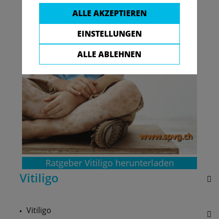
ALLE AKZEPTIEREN
EINSTELLUNGEN
ALLE ABLEHNEN
Ratgeber Vitiligo herunterladen
Vitiligo
Vitiligo