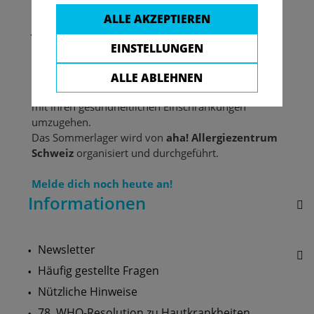
dabei im
aha!sommerlager
, einem Lager für
ALLE AKZEPTIEREN
Jugendliche zwischen 10 und 15 Jahren
mit
Psoriasis, Vitiligo, Allergien, Asthma, Neurodermitis
EINSTELLUNGEN
oder Nahrungsmittelintoleranzen. Die
fachgerechte Betreuung
unterstützt alle
ALLE ABLEHNEN
Teilnehmenden dabei, gut und eigenverantwortlich
mit ihren gesundheitlichen Einschränkungen
umzugehen.
Das Sommerlager wird von
aha! Allergiezentrum
Schweiz
organisiert und durchgeführt.
Melde dich noch heute an!
Informationen
Newsletter
Häufig gestellte Fragen
Nützliche Hinweise
78. WHO-Resolution zu Hautkrankheiten