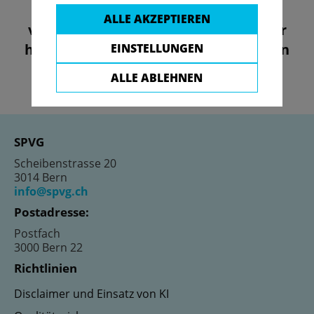
Falls Sie Ihren Benutzernamen
ALLE AKZEPTIEREN
vergessen oder nicht mehr verfügbar
haben, senden Sie bitte eine E-Mail an
EINSTELLUNGEN
info@spvg.ch
ALLE ABLEHNEN
SPVG
Scheibenstrasse 20
3014 Bern
info@spvg.ch
Postadresse:
Postfach
3000 Bern 22
Richtlinien
Disclaimer und Einsatz von KI