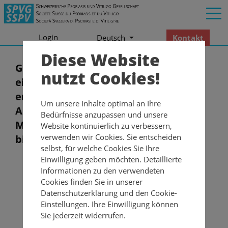
Login
Kontakt
Deutsch
Diese Website
Geben Sie hier Ihren Benutzernamen
nutzt Cookies!
ein. Sie werden in Kürze eine E-Mail
erhalten, bitte folgen Sie den
Um unsere Inhalte optimal an Ihre
Anweisungen darin. Wenn Sie die E-
Bedürfnisse anzupassen und unsere
Mail nicht erhalten, überprüfen Sie
Website kontinuierlich zu verbessern,
verwenden wir Cookies. Sie entscheiden
bitte Ihren Spam-Ordner.
selbst, für welche Cookies Sie Ihre
Einwilligung geben möchten. Detaillierte
Username
*
Informationen zu den verwendeten
Cookies finden Sie in unserer
Datenschutzerklärung und den Cookie-
Einstellungen. Ihre Einwilligung können
Sie jederzeit widerrufen.