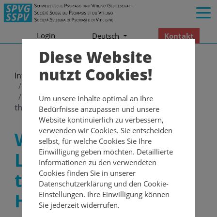
Login
Kontakt
Deutsch
Diese Website
nutzt Cookies!
Informationen
Newsletter
2022
Newsletter – Juni 2022 zum Welt-Vitiligo-Tag
Wiederentdeckte Lebensfreude dank
Um unsere Inhalte optimal an Ihre
therapeutischer Hypnose
Bedürfnisse anzupassen und unsere
Website kontinuierlich zu verbessern,
verwenden wir Cookies. Sie entscheiden
Wiederentdeckte
selbst, für welche Cookies Sie Ihre
Einwilligung geben möchten. Detaillierte
Lebensfreude dank
Informationen zu den verwendeten
Cookies finden Sie in unserer
therapeutischer
Datenschutzerklärung und den Cookie-
Hypnose
Einstellungen. Ihre Einwilligung können
Sie jederzeit widerrufen.