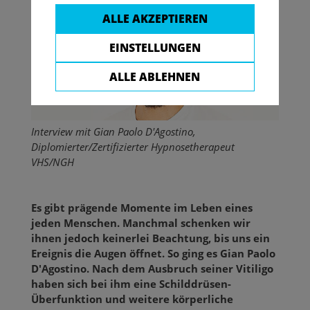
ALLE AKZEPTIEREN
EINSTELLUNGEN
ALLE ABLEHNEN
Interview mit Gian Paolo D'Agostino,
Diplomierter/Zertifizierter Hypnosetherapeut
VHS/NGH
Es gibt prägende Momente im Leben eines
jeden Menschen. Manchmal schenken wir
ihnen jedoch keinerlei Beachtung, bis uns ein
Ereignis die Augen öffnet. So ging es Gian Paolo
D'Agostino. Nach dem Ausbruch seiner Vitiligo
haben sich bei ihm eine Schilddrüsen-
Überfunktion und weitere körperliche