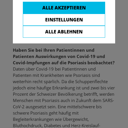
Infektion
ALLE AKZEPTIEREN
Zwei Fragen an PD Dr. med. Julia-Tatjana Maul,
EINSTELLUNGEN
Oberärztin der Dermatologischen Klinik und Leiterin
der Psoriasis-Sprechstunde am USZ Flughafen (Stand
ALLE ABLEHNEN
18.05.2022)
Haben Sie bei Ihren Patientinnen und
Patienten Auswirkungen von Covid-19 und
Covid-Impfungen auf die Psoriasis beobachtet?
Daten über Covid-19 bei Patientinnen und
Patienten mit Krankheiten wie Psoriasis sind
weiterhin recht spärlich. Da die Schuppenflechte
jedoch eine häufige Erkrankung ist und zwei bis vier
Prozent der Schweizer Bevölkerung betrifft, werden
Menschen mit Psoriasis auch in Zukunft dem SARS-
CoV-2 ausgesetzt sein. Eine mittelschwere bis
schwere Psoriasis geht häufig mit
Begleiterkrankungen wie Übergewicht,
Bluthochdruck, Diabetes und Herz-Kreislauf-