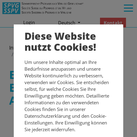
Login
Kontakt
Deutsch
Diese Website
nutzt Cookies!
Informationen
Expertinnen und Experten geben Auskunft
Um unsere Inhalte optimal an Ihre
Bedürfnisse anzupassen und unsere
Expertinnen und
Website kontinuierlich zu verbessern,
verwenden wir Cookies. Sie entscheiden
Experten geben
selbst, für welche Cookies Sie Ihre
Einwilligung geben möchten. Detaillierte
Auskunft
Informationen zu den verwendeten
Cookies finden Sie in unserer
Covid-19 und Psoriasis –
Datenschutzerklärung und den Cookie-
Mögliche Auswirkungen und
Einstellungen. Ihre Einwilligung können
Sie jederzeit widerrufen.
Unterbruch bei schwerer