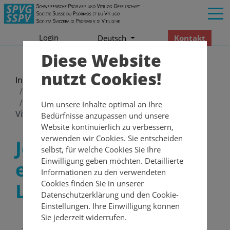
Login
Kontakt
Deutsch
Diese Website
nutzt Cookies!
Informationen
Newsletter
2021
Newsletter – Juni 2021
Jede Vitiligo ist einzigartig: Mein Leben mit
Um unsere Inhalte optimal an Ihre
Vitiligo
Bedürfnisse anzupassen und unsere
Website kontinuierlich zu verbessern,
verwenden wir Cookies. Sie entscheiden
Jede Vitiligo ist
selbst, für welche Cookies Sie Ihre
Einwilligung geben möchten. Detaillierte
einzigartig: Mein
Informationen zu den verwendeten
Cookies finden Sie in unserer
Leben mit Vitiligo
Datenschutzerklärung und den Cookie-
Einstellungen. Ihre Einwilligung können
Seit bald 35 Jahren habe ich Vitiligo. Als ich ca. 18
Sie jederzeit widerrufen.
Jahre alt war, entdeckte ich die ersten weissen