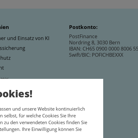
nien
Postkonto:
PostFinance
er und Einsatz von KI
Nordring 8, 3030 Bern
tssicherung
IBAN: CH65 0900 0000 8006 5
Swift/BIC: POFICHBEXXX
hutz
ht
 2026
ookies!
assen und unsere Website kontinuierlich
 selbst, für welche Cookies Sie Ihre
en zu den verwendeten Cookies finden Sie
ellungen. Ihre Einwilligung können Sie