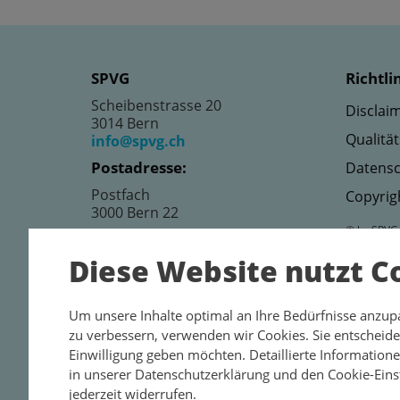
SPVG
Richtli
Scheibenstrasse 20
Disclaim
3014 Bern
Qualitä
info@spvg.ch
Postadresse:
Datensc
Postfach
Copyrig
3000 Bern 22
© by SPVG
Diese Website nutzt C
Um unsere Inhalte optimal an Ihre Bedürfnisse anzup
zu verbessern, verwenden wir Cookies. Sie entscheiden
Einwilligung geben möchten. Detaillierte Information
in unserer Datenschutzerklärung und den Cookie-Einst
jederzeit widerrufen.