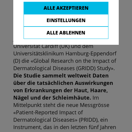
Wer lanciert die Studie und welche
ALLE AKZEPTIEREN
Daten werden gesammelt?
GlobalSkin, die Internationale Allianz der
EINSTELLUNGEN
dermatologischen
Patientenorganisationen, startete am 5.
ALLE ABLEHNEN
Juni 2023 in Zusammenarbeit mit der
Universität Cardiff (UK) und dem
Universitätsklinikum Hamburg-Eppendorf
(D) die «Global Research on the Impact of
Dermatological Diseases (GRIDD) Study».
Die Studie sammelt weltweit Daten
über die tatsächlichen Auswirkungen
von Erkrankungen der Haut, Haare,
Nägel und der Schleimhäute.
Im
Mittelpunkt steht die neue Messgrösse
«Patient-Reported Impact of
Dermatological Diseases» (PRIDD), ein
Instrument, das in den letzten fünf Jahren