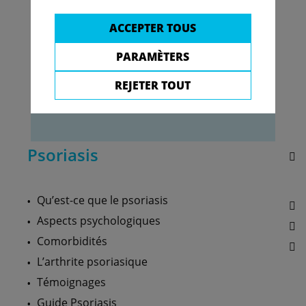
Play
ACCEPTER TOUS
Video
PARAMÈTERS
REJETER TOUT
Fais face avec ton psoriasis
Psoriasis
Qu’est-ce que le psoriasis
Aspects psychologiques
Comorbidités
L’arthrite psoriasique
Témoignages
Guide Psoriasis