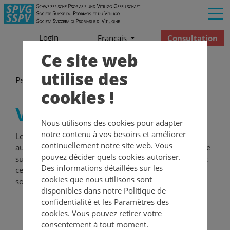
Login
Consultation
Francais
Ce site web
utilise des
Psoriasis
Vidéos
cookies !
Vidéos
Nous utilisons des cookies pour adapter
notre contenu à vos besoins et améliorer
Le psoriasis et l’arthrite psoriasique sont des maladies
continuellement notre site web. Vous
auto-immunes et vont bien au-delà de ce qui est visible
pouvez décider quels cookies autoriser.
sur la peau. Dans des courtes vidéos, vous apprendrez
Des informations détaillées sur les
ce qu'est le psoriasis et l’arthrite psoriasique et quelles
cookies que nous utilisons sont
sont les options thérapeutiques disponibles.
disponibles dans notre Politique de
confidentialité et les Paramètres des
cookies. Vous pouvez retirer votre
consentement à tout moment.