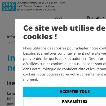
Login
Francais
Ce site web utilise d
cookies !
Informations
Newsletter
Inscription à la newsletter
Nous utilisons des cookies pour adapter notre con
besoins et améliorer continuellement notre site w
Inscription à la
pouvez décider quels cookies autoriser. Des infor
détaillées sur les cookies que nous utilisons sont d
newsletter
dans notre Politique de confidentialité et les Para
cookies. Vous pouvez retirer votre consentement à
moment.
Inscription à la newsletter
ACCEPTER TOUS
La newsletter de la Société Suisse du Psoriasis et du Vitiligo (
informations actuelles sur le psoriasis et le vitiligo, de précieux
PARAMÈTERS
atteintes, des témoignages ainsi que des indications sur les re