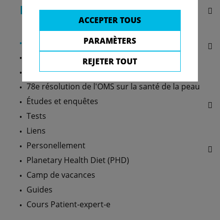
Informations
ACCEPTER TOUS
PARAMÈTERS
Newsletter
Foire aux questions
REJETER TOUT
Conseils utiles
78e résolution de l'OMS sur la santé de la peau
Études et enquêtes
Tests
Liens
Personellement
Planetary Health Diet (PHD)
Camp de vacances
Guides
Cours Patient-expert-e