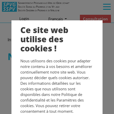
Login
Consultation
Francais
Ce site web
utilise des
Informations
Newsletter
cookies !
Newsletter
Nous utilisons des cookies pour adapter
notre contenu à vos besoins et améliorer
La newsletter vous informe des dernières nouvelles
continuellement notre site web. Vous
sur le psoriasis et le vitiligo ainsi que sur les
pouvez décider quels cookies autoriser.
événements et projets de la Société Suisse du
Des informations détaillées sur les
Psoriasis et du Vitiligo. Dans l'
archive
, vous
cookies que nous utilisons sont
trouverez les newsletters déjà envoyées à relire.
disponibles dans notre Politique de
confidentialité et les Paramètres des
S’abonner maintenant !
cookies. Vous pouvez retirer votre
consentement à tout moment.