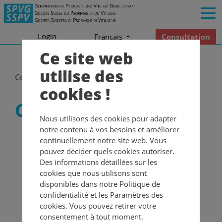
Login
Consultation
Francais
Ce site web
utilise des
Code de conduite
cookies !
Code de conduite
Nous utilisons des cookies pour adapter
notre contenu à vos besoins et améliorer
La Société Suisse du Psoriasis et du Vitiligo fait tout
continuellement notre site web. Vous
ce qui est possible pour offrir sur son site Web des
pouvez décider quels cookies autoriser.
articles, des textes et des articles spécialisés actuels,
Des informations détaillées sur les
scientifiquement corrects et contrôlés.
cookies que nous utilisons sont
disponibles dans notre Politique de
L'objectif du site Web www.spvg.ch est de
confidentialité et les Paramètres des
dispenser aux patients, aux membres de la famille,
cookies. Vous pouvez retirer votre
aux personnes spécialisées et au public au sens
consentement à tout moment.
large, des informations sur les thèmes du psoriasis