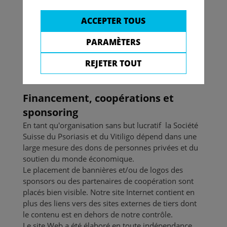
et du vitiligo, extensives, exactes et basées sur les
preuves. Il renseigne entre autres sur les différents
ACCEPTER TOUS
tableaux cliniques, sur les offres d’aide et les
centres. Les informations pour les patients sont
PARAMÈTERS
destinées à soutenir la relation médecin-patient,
REJETER TOUT
mais elles ne peuvent en aucun cas remplacer cette
relation.
Financement, coopérations et
sponsoring
En tant qu'organisation sans but lucratif la Société
Suisse du Psoriasis et du Vitiligo dépend dans une
large mesure des dons de personnes privées et du
soutien du monde économique.
Le placement de bannières et/ou de logos des
sponsors ou des partenaires de coopération sont
placés bien visible. Notre site Internet contient en
plus des liens vers des sites externes de tiers dont
le contenu est en dehors de notre contrôle.
Le site Web a été élaboré en toute indépendance,