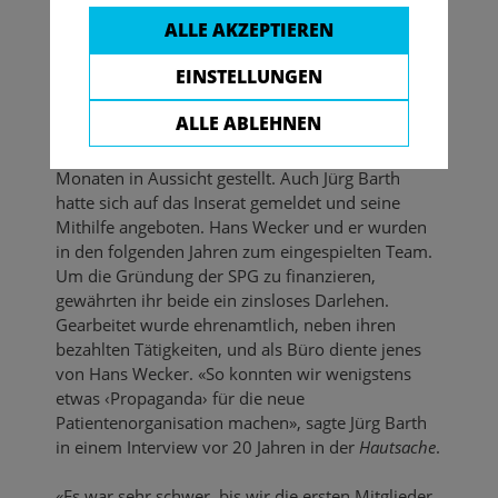
Hans Wecker hatte 1973 in der NZZ ein Inserat
ALLE AKZEPTIEREN
geschaltet, in dem er Schuppenflechte-/Psoriasis-
Betroffene und Interessierte aufrief, Mitglied eines
EINSTELLUNGEN
neuen Vereins zu werden. Auf diesen Aufruf
hatten sich etwa 50 Personen gemeldet. Ihnen
ALLE ABLEHNEN
wurde ein Statutenentwurf zugestellt und eine
Gründungsversammlung in den nächsten
Monaten in Aussicht gestellt. Auch Jürg Barth
hatte sich auf das Inserat gemeldet und seine
Mithilfe angeboten. Hans Wecker und er wurden
in den folgenden Jahren zum eingespielten Team.
Um die Gründung der SPG zu finanzieren,
gewährten ihr beide ein zinsloses Darlehen.
Gearbeitet wurde ehrenamtlich, neben ihren
bezahlten Tätigkeiten, und als Büro diente jenes
von Hans Wecker. «So konnten wir wenigstens
etwas ‹Propaganda› für die neue
Patientenorganisation machen», sagte Jürg Barth
in einem Interview vor 20 Jahren in der
Hautsache
.
«Es war sehr schwer, bis wir die ersten Mitglieder