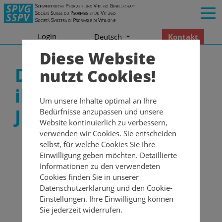
Login
Kontakt
Deutsch
Diese Website
Die SPVG feiert 2024
nutzt Cookies!
ihr 50-Jahre-
Um unsere Inhalte optimal an Ihre
Jubiläum!
Bedürfnisse anzupassen und unsere
Website kontinuierlich zu verbessern,
verwenden wir Cookies. Sie entscheiden
Die SPVG wurde im März 1974 als Schweizerische
selbst, für welche Cookies Sie Ihre
Psoriasis-Gesellschaft (SPG) gegründet. Vitiligo-
Einwilligung geben möchten. Detaillierte
Betroffene wurden erstmals 1992 aufgenommen.
Informationen zu den verwendeten
So kam das V dazu. Die treibenden Kräfte hinter
Cookies finden Sie in unserer
der Gründungsversammlung vor 50 Jahren im
Datenschutzerklärung und den Cookie-
Bahnhof Enge in Zürich waren Hans Wecker und
Einstellungen. Ihre Einwilligung können
Dr. rer. Pol. Jürg Barth.
Sie jederzeit widerrufen.