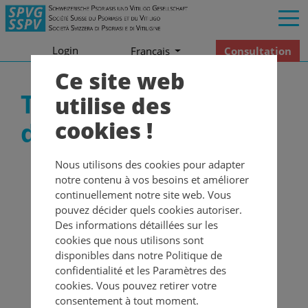
Login
Consultation
Francais
Ce site web
Témoignage
utilise des
cookies !
d'Adelheid Witzeling
Nous utilisons des cookies pour adapter
«J’ai eu la grande chance de
notre contenu à vos besoins et améliorer
chance de trouver un
continuellement notre site web. Vous
pouvez décider quels cookies autoriser.
médecin naturopathe»
Des informations détaillées sur les
cookies que nous utilisons sont
disponibles dans notre Politique de
Interview d’Adelheid Witzeling, responsable
confidentialité et les Paramètres des
régionale du groupe Psoriasis et Vitiligo de
cookies. Vous pouvez retirer votre
Genève
consentement à tout moment.