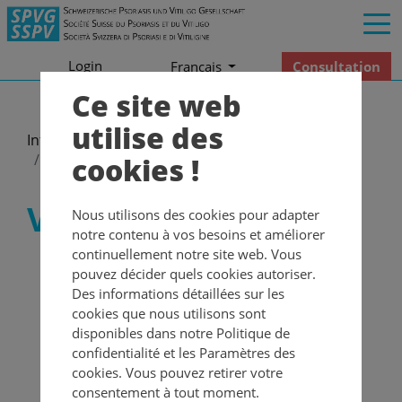
Login
Consultation
Francais
Ce site web
utilise des
Informations
Newsletter
2020
Newsletter - Mai 2020
Votre avis compte!
cookies !
Votre avis compte!
Nous utilisons des cookies pour adapter
notre contenu à vos besoins et améliorer
continuellement notre site web. Vous
Vous souffrez de psoriasis ou de vitiligo? Êtes-vous
pouvez décider quels cookies autoriser.
prêt à partager vos expériences personnelles de la
Des informations détaillées sur les
vie quotidienne avec d'autres personnes
cookies que nous utilisons sont
concernées et à les soutenir par des idées et des
disponibles dans notre Politique de
conseils? Ou nous aider avec des idées afin
confidentialité et les Paramètres des
d’optimiser nos offres destinées aux personnes
cookies. Vous pouvez retirer votre
concernées?
Les médias nous demandent parfois si
consentement à tout moment.
une personne atteinte de psoriasis ou de vitiligo est