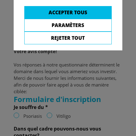
prête à partager ses expériences quotidiennes. Ou
bien on recherche des personnes qui sont prêtes à
ACCEPTER TOUS
se rendre disponibles pour des discussions sur le
thème du psoriasis ou du vitiligo. Dans ce cas,
PARAMÈTERS
l’expert(e) c’est vous! Intéressé? Nous nous
REJETER TOUT
réjouissons de votre inscription.
V
otre avis compte!
Vos réponses à notre questionnaire déterminent le
domaine dans lequel vous aimeriez vous investir.
Merci de nous fournir les informations suivantes,
afin de pouvoir faire appel à vous de manière
ciblée:
Formulaire d'inscription
Je souffre du *
Psoriasis
Vitiligo
Dans quel cadre pouvons-nous vous
contacter?