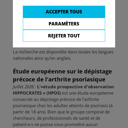
études cliniques en cours et achevées en
Suisse et dans les pays voisins.
Vous pouvez soit
ACCEPTER TOUS
effectuer une recherche à l'aide de mots-clés de
votre choix, soit filtrer les résultats par catégorie de
PARAMÈTERS
maladie, statut de recrutement, lieu de l'étude ou
d'autres critères. Vous saurez ainsi si l'étude vous
REJETER TOUT
convient, si des participant·e·s sont encore
recherché·e·s et à qui vous pouvez vous adresser.
La recherche est disponible dans toutes les langues
nationales ainsi qu’en anglais.
Étude européenne sur le dépistage
précoce de l'arthrite psoriasique
Juillet 2026 :
L'«étude prospective d'observation
HIPPOCRATES » (HPOS)
est une étude européenne
consacrée au dépistage précoce de l'arthrite
psoriasique chez les adultes atteints de psoriasis (à
partir de 18 ans). Bien que le groupe composé de
chercheurs, de professionnels de santé et de
patient·e·s ne puisse vous promettre aucun