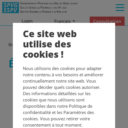
Login
Consultation
Francais
Ce site web
utilise des
Informations
Études et enquêtes
cookies !
Études et enquêtes
Nous utilisons des cookies pour adapter
notre contenu à vos besoins et améliorer
HumRes : portail suisse pour les
continuellement notre site web. Vous
études cliniques
pouvez décider quels cookies autoriser.
L'Office fédéral de la santé publique (OFSP) a pour
Des informations détaillées sur les
mission
d'informer le public sur la recherche
cookies que nous utilisons sont
sur l'être humain.
À cette fin, il gère depuis le
disponibles dans notre Politique de
printemps 2025 le portail
HumRes
(« Human
confidentialité et les Paramètres des
Research »). La fonction de
recherche d'études
cookies. Vous pouvez retirer votre
vous permet de trouver des informations sur
les
consentement à tout moment.