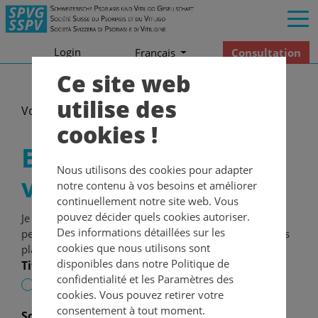
Login
Consultation
Francais
Ce site web
utilise des
Votre don nous aide!
Bulletin de versement
cookies !
Bulletin de
Nous utilisons des cookies pour adapter
versement
notre contenu à vos besoins et améliorer
continuellement notre site web. Vous
pouvez décider quels cookies autoriser.
Je aimerais soutenir le travail et les services pour les
Des informations détaillées sur les
personnes atteintes de psoriasis ou de vitiligo. S'il vous
cookies que nous utilisons sont
plaît envoyez-moi un bulletin de versement.
disponibles dans notre Politique de
Titre
confidentialité et les Paramètres des
Madame
Monsieur
cookies. Vous pouvez retirer votre
consentement à tout moment.
Société
(optionnel)