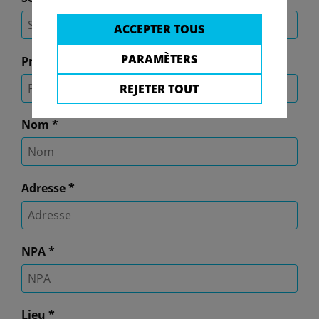
ACCEPTER TOUS
PARAMÈTERS
Prénom
*
REJETER TOUT
Nom
*
Adresse
*
NPA
*
Lieu
*